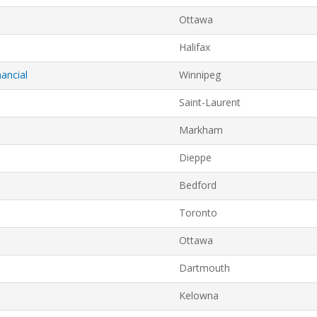
descending
Ottawa
order
Halifax
ancial
Winnipeg
Saint-Laurent
Markham
Dieppe
Bedford
Toronto
Ottawa
Dartmouth
Kelowna