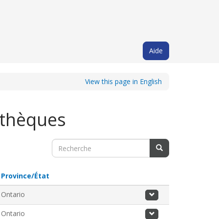
Aide
View this page in English
othèques
Search Results
.
Province/État
Activate
Actions
Ontario
to
sort
Ontario
in