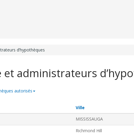
trateurs d’hypothèques
 et administrateurs d’hyp
hèques autorisés
.
Ville
Activate
MISSISSAUGA
to
sort
Richmond Hill
in